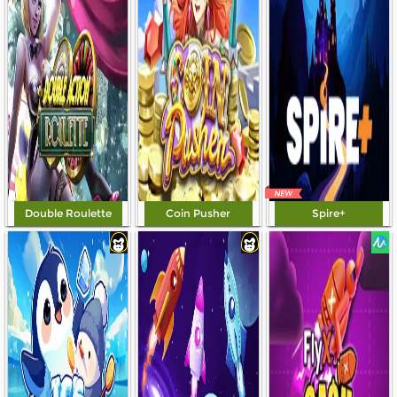
Double Roulette
Coin Pusher
Spire+